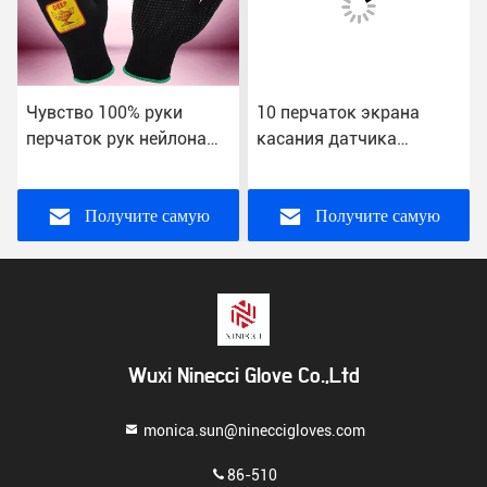
Чувство 100% руки
10 перчаток экрана
перчаток рук нейлона
касания датчика
работая удобное для
акриловых, перчатки
холодильника
руки безопасности
длина 22км до 27км
Получите самую
Получите самую
лучшую цену
лучшую цену
Wuxi Ninecci Glove Co.,Ltd
monica.sun@nineccigloves.com
86-510