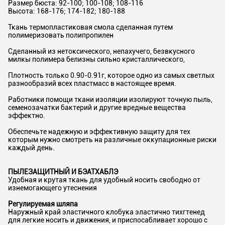
Размер бюста: 92-100; 100-108; 108-116
Высота: 168-176; 174-182; 180-188
Ткань термопластиковая смола сделанная путем
полимеризовать полипропилен
Сделанный из нетоксического, непахучего, безвкусного
милкы полимера белизны сильно кристаллического,
Плотность только 0.90-0.91г, которое одно из самых светлых
разнообразий всех пластмасс в настоящее время.
Работники помощи ткани изоляции изолируют точную пыль,
семенозачатки бактерий и другие вредные вещества
эффектно.
Обеспечьте надежную и эффективную защиту для тех
которым нужно смотреть на различные оккупационные риски
каждый день.
ПЫЛЕЗАЩИТНЫЙ И БЭАТХАБЛЭ
Удобная и крутая ткань для удобный носить свободно от
изнемогающего утеснения
Регулируемая шляпа
Наружный край эластичного клобука эластично тихгтенед
для легкие носить и движения, и приспосабливает хорошо с