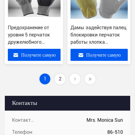
Предохранение от
Дамы задействуя палец
уровня 5 перчаток
блокировки перчаток
дружелюбного
работы хлопка
отрезка Эко
конструируют 23 - 27г в
Получите самую
Получите самую
устойчивое увеличило
пары
гибкость
лучшую цену
лучшую цену
1
2
Контакты
Контакты:
Mrs. Monica Sun
Телефон:
86-510