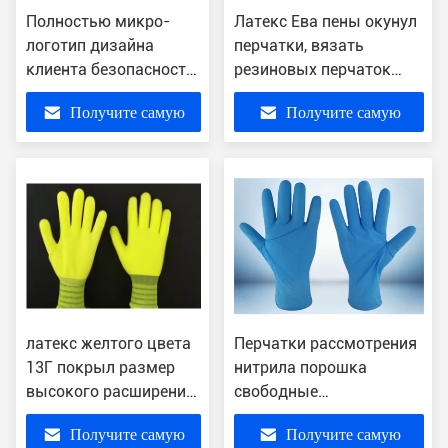
Полностью микро-
Латекс Ева пены окунул
логотип дизайна
перчатки, вязать
клиента безопасности
резиновых перчаток
перчаток пены
латекса Бреатабле
Получите самую
Получите самую
покрытый нитрилом
работая
лучшую цену
лучшую цену
латекс желтого цвета
Перчатки рассмотрения
13Г покрыл размер
нитрила порошка
высокого расширения
свободные
перчаток эластичный
сопротивление прокола
Получите самую
Получите самую
вязать подгонянный
толщины 5 МИЛ