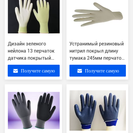
Дизайн зеленого
Устранимый резиновый
нейлона 13 перчаток
нитрил покрыл длину
датчика покрытый
тумака 245мм перчаток
полиуретаном
белым отбортованную
Получите самую
Получите самую
безшовный
цветом
многоразовый
лучшую цену
лучшую цену