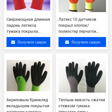
Сверхмощная длинная
Латекс 10 датчиков
ладонь латекса
покрыл хлопок/
тумака покрыла
полиэстер перчаток
представление сжатия
желтые связанные для
Получите самую
Получите самую
перчаток работы
конструкции
резиновое окунутое
лучшую цену
лучшую цену
главное
Акриловым Кринклед
Теплым емкость сжатия
вкладышем покрытая
стежком тумака
латексом картина
перчаток зимы